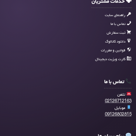
🗣 خدمات مشتریان
راهنمای سایت
تماس با ما
ثبت سفارش
دانلود کاتالوگ
قوانین و مقررات
کارت ویزیت دیجیتال
تماس با ما
تلفن
02126712163
موبایل
09126802815