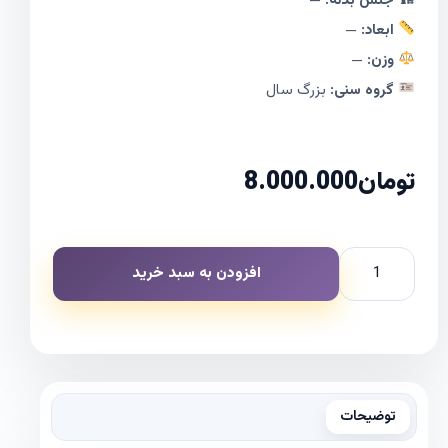
🏗 جنس بدنه:
—
ابعاد:
—
وزن:
—
گروه سنی:
بزرگ سال
تومان
8.000.000
افزودن به سبد خرید
توضیحات