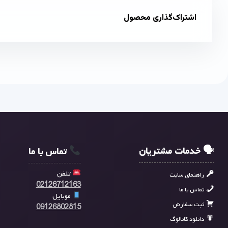
اشتراک‌گذاری محصول
🗣 خدمات مشتریان
تماس با ما
تلفن
راهنمای سایت
02126712163
تماس با ما
موبایل
ثبت سفارش
09126802815
دانلود کاتالوگ