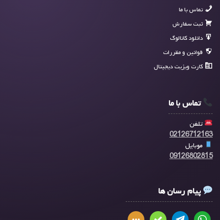
تماس با ما
ثبت سفارش
دانلود کاتالوگ
قوانین و مقررات
کارت ویزیت دیجیتال
تماس با ما
تلفن
02126712163
موبایل
09126802815
پیام رسان ها