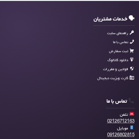
🗣 خدمات مشتریان
راهنمای سایت
تماس با ما
ثبت سفارش
دانلود کاتالوگ
قوانین و مقررات
کارت ویزیت دیجیتال
تماس با ما
تلفن
02126712163
موبایل
09126802815