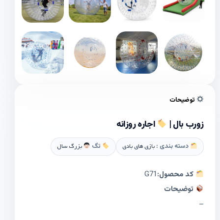
توضیحات
زورب بال |
اجاره روزانه
دسته بندی :
بازی های بادی
تگ
بزرگ سال
کد محصول:
G71
توضیحات
–