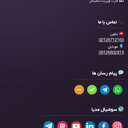
کارت ویزیت دیجیتال
تماس با ما
تلفن
02126712163
موبایل
09126802815
پیام رسان ها
سوشیال مدیا