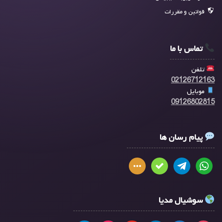
قوانین و مقررات
تماس با ما
تلفن
02126712163
موبایل
09126802815
پیام رسان ها
سوشیال مدیا