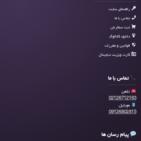
راهنمای سایت
تماس با ما
ثبت سفارش
دانلود کاتالوگ
قوانین و مقررات
کارت ویزیت دیجیتال
تماس با ما
تلفن
02126712163
موبایل
09126802815
پیام رسان ها