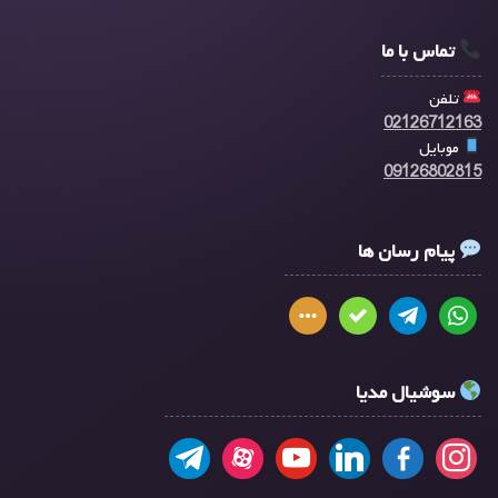
تماس با ما
تلفن
02126712163
موبایل
09126802815
پیام رسان ها
سوشیال مدیا