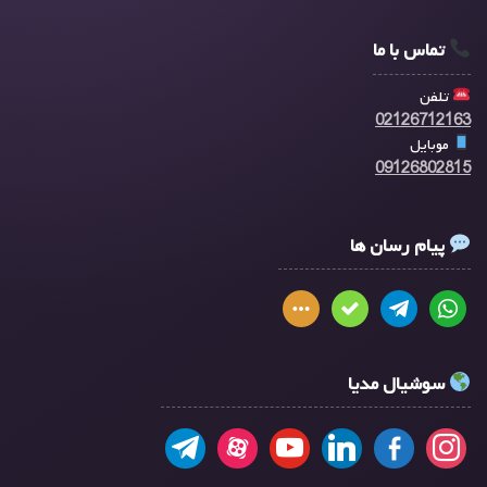
تماس با ما
تلفن
02126712163
موبایل
09126802815
پیام رسان ها
سوشیال مدیا